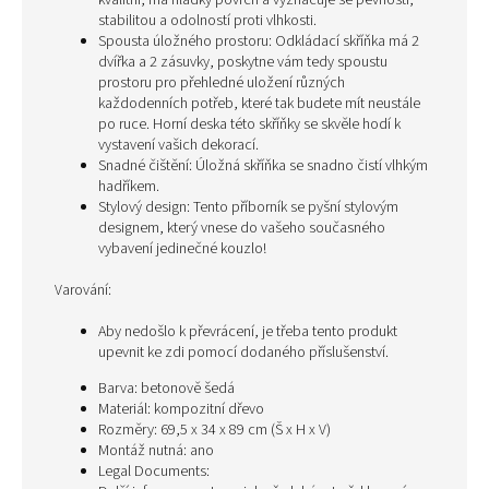
kvalitní, má hladký povrch a vyznačuje se pevností,
stabilitou a odolností proti vlhkosti.
Spousta úložného prostoru: Odkládací skříňka má 2
dvířka a 2 zásuvky, poskytne vám tedy spoustu
prostoru pro přehledné uložení různých
každodenních potřeb, které tak budete mít neustále
po ruce. Horní deska této skříňky se skvěle hodí k
vystavení vašich dekorací.
Snadné čištění: Úložná skříňka se snadno čistí vlhkým
hadříkem.
Stylový design: Tento příborník se pyšní stylovým
designem, který vnese do vašeho současného
vybavení jedinečné kouzlo!
Varování:
Aby nedošlo k převrácení, je třeba tento produkt
upevnit ke zdi pomocí dodaného příslušenství.
Barva: betonově šedá
Materiál: kompozitní dřevo
Rozměry: 69,5 x 34 x 89 cm (Š x H x V)
Montáž nutná: ano
Legal Documents: