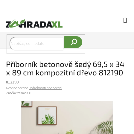
Přejít na obsah
Náku
Hledat
Příborník betonově šedý 69,5 x 34
x 89 cm kompozitní dřevo 812190
812190
Průměrné hodnocení produktu je 0,0 z 5 hvězdiček.
Neohodnoceno
Podrobnosti hodnocení
Značka:
zahrada-XL