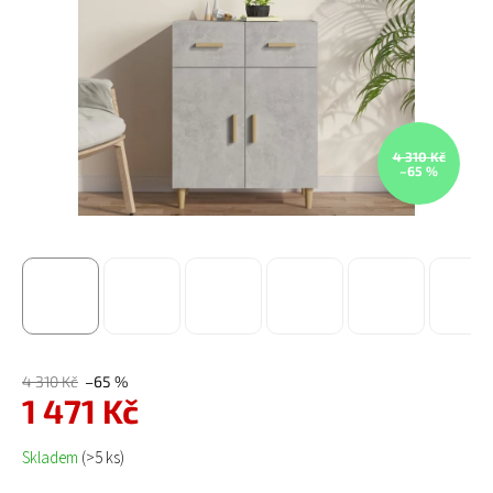
4 310 Kč
–65 %
4 310 Kč
–65 %
1 471 Kč
Měrná cena:
Skladem
(>5 ks)