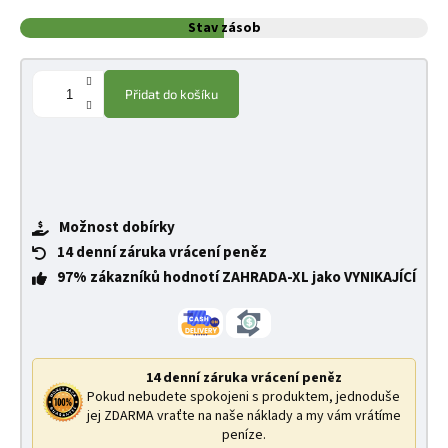
Stav zásob
Přidat do košíku
Možnost dobírky
14 denní záruka vrácení peněz
97% zákazníků hodnotí ZAHRADA-XL jako VYNIKAJÍCÍ
14 denní záruka vrácení peněz
Pokud nebudete spokojeni s produktem, jednoduše
jej ZDARMA vraťte na naše náklady a my vám vrátíme
peníze.