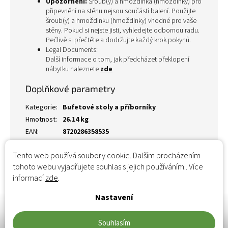
Upozornění:
Šroub(y) a hmoždinka (hmoždinky) pro
připevnění na stěnu nejsou součástí balení. Použijte
šroub(y) a hmoždinku (hmoždinky) vhodné pro vaše
stěny. Pokud si nejste jisti, vyhledejte odbornou radu.
Pečlivě si přečtěte a dodržujte každý krok pokynů.
Legal Documents:
Další informace o tom, jak předcházet překlopení
nábytku naleznete
zde
Doplňkové parametry
Kategorie
:
Bufetové stoly a příborníky
Hmotnost
:
26.14 kg
EAN
:
8720286358535
Tento web používá soubory cookie. Dalším procházením
tohoto webu vyjadřujete souhlas s jejich používáním.. Více
informací
zde
.
Nastavení
Souhlasím