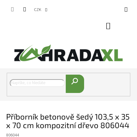
Přejít na obsah
CZK
Nákupní koš
Hledat
Příborník betonově šedý 103,5 x 35
x 70 cm kompozitní dřevo 806044
806044