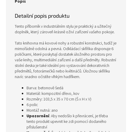
Popis
Detailní popis produktu
Tento příborník v industriálním stylu je praktický a užitečný
doplněk, který zároveň krásně oživí zařízení vašeho pokoje.
Tato knihovna má kovové nohy a robustní konstrukci, tudíž je
mimořádně odolná a pevná. Odkládací skříňka disponuje 6
poličkami, které poskytují dostatek úložného prostoru pro
vaše knihy, multimediální zařízení a další předměty. Robustní
stolní deska je také ideální pro vystavování dekorativních
předmětů, fotorámečků nebo květináčů. Úložnou skříňku
navíc snadno očistíte vlhkým hadříkem.
Barva: betonově šedá
Materiál: kompozitní dřevo, kov
Rozměry: 103,5 x 35 x 70 cm (Š x H x V)
6 polic
Montáž nutná: ano
Upozornění
: Aby nedošlo k převrácení, je třeba
tento produkt upevnit ke zdi pomocí dodaného
příslušenství